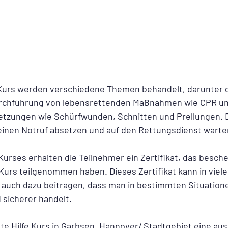
e Kurs werden verschiedene Themen behandelt, darunter 
Durchführung von lebensrettenden Maßnahmen wie CPR un
etzungen wie Schürfwunden, Schnitten und Prellungen. D
 einen Notruf absetzen und auf den Rettungsdienst wart
rses erhalten die Teilnehmer ein Zertifikat, das beschei
 Kurs teilgenommen haben. Dieses Zertifikat kann in viel
n auch dazu beitragen, dass man in bestimmten Situation
sicherer handelt.
ste Hilfe Kurs in Garbsen, Hannover/ Stadtgebiet eine au