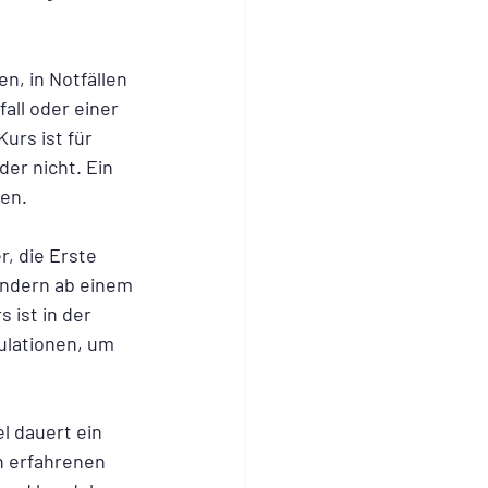
n, in Notfällen 
all oder einer 
urs ist für 
er nicht. Ein 
en.
, die Erste 
indern ab einem 
 ist in der 
ulationen, um 
l dauert ein 
n erfahrenen 