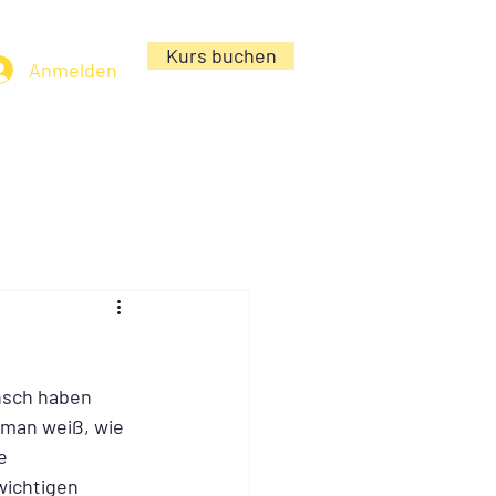
Kurs buchen
Anmelden
ensch haben 
s man weiß, wie 
e 
wichtigen 