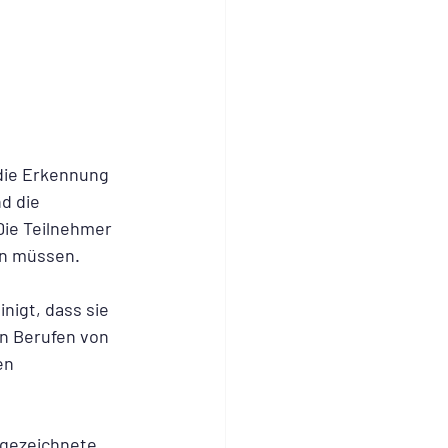
die Erkennung 
d die 
ie Teilnehmer 
en müssen.
nigt, dass sie 
en Berufen von 
en 
sgezeichnete 